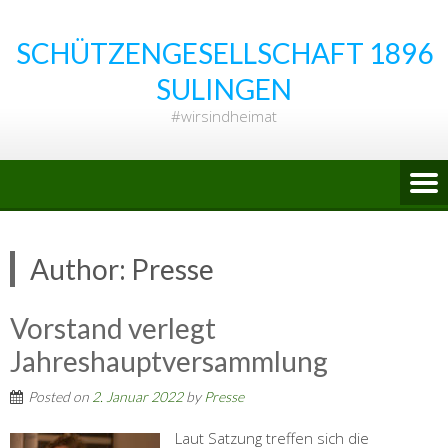
Skip
to
SCHÜTZENGESELLSCHAFT 1896
content
SULINGEN
#wirsindheimat
Author:
Presse
Vorstand verlegt
Jahreshauptversammlung
Posted on
2. Januar 2022
by
Presse
Laut Satzung treffen sich die