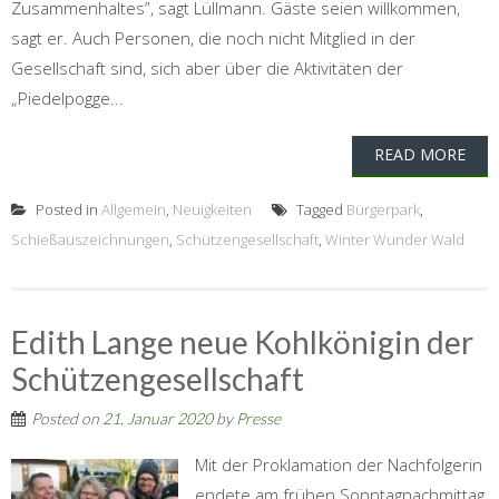
Zusammenhaltes”, sagt Lüllmann. Gäste seien willkommen,
sagt er. Auch Personen, die noch nicht Mitglied in der
Gesellschaft sind, sich aber über die Aktivitäten der
„Piedelpogge...
READ MORE
Posted in
Allgemein
,
Neuigkeiten
Tagged
Bürgerpark
,
Schießauszeichnungen
,
Schützengesellschaft
,
Winter Wunder Wald
Edith Lange neue Kohlkönigin der
Schützengesellschaft
Posted on
21. Januar 2020
by
Presse
Mit der Proklamation der Nachfolgerin
endete am frühen Sonntagnachmittag