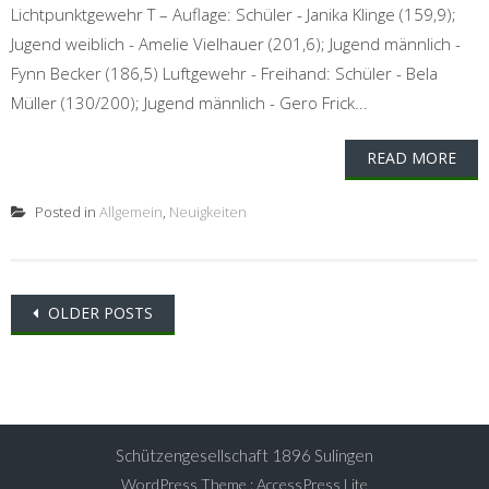
Lichtpunktgewehr T – Auflage: Schüler - Janika Klinge (159,9);
Jugend weiblich - Amelie Vielhauer (201,6); Jugend männlich -
Fynn Becker (186,5) Luftgewehr - Freihand: Schüler - Bela
Müller (130/200); Jugend männlich - Gero Frick...
READ MORE
Posted in
Allgemein
,
Neuigkeiten
Posts
OLDER POSTS
navigation
Schützengesellschaft 1896 Sulingen
WordPress Theme
:
AccessPress Lite