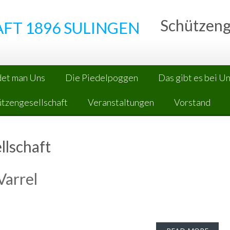
Schützeng
FT 1896 SULINGEN
det man Uns
Die Piedelpoggen
Das gibt es bei U
ützengesellschaft
Veranstaltungen
Vorstand
llschaft
Varrel