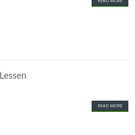
READ MORE
 Lessen
READ MORE