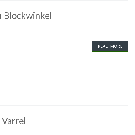
n Blockwinkel
READ MORE
 Varrel