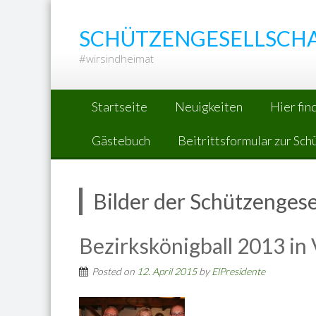
Skip
to
SCHÜTZENGESELLSCHA
content
#wirsindheimat
Startseite
Neuigkeiten
Hier fin
Gästebuch
Beitrittsformular zur Sch
Bilder der Schützengese
Bezirkskönigball 2013 in 
Posted on
12. April 2015
by
ElPresidente